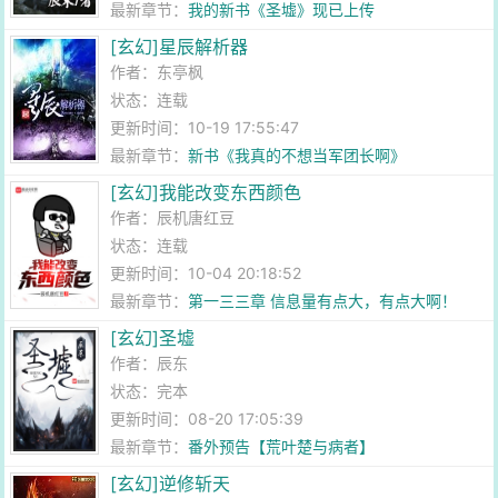
最新章节：
我的新书《圣墟》现已上传
[玄幻]星辰解析器
作者：
东亭枫
状态：连载
更新时间：10-19 17:55:47
最新章节：
新书《我真的不想当军团长啊》
[玄幻]我能改变东西颜色
作者：
辰机唐红豆
状态：连载
更新时间：10-04 20:18:52
最新章节：
第一三三章 信息量有点大，有点大啊！
[玄幻]圣墟
作者：
辰东
状态：完本
更新时间：08-20 17:05:39
最新章节：
番外预告【荒叶楚与病者】
[玄幻]逆修斩天