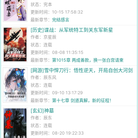
状态：完本
更新时间：10-15 17:58:32
最新章节：
完结感言
[历史]谍战：从军统特工到关东军新星
作者：
京星辰
状态：连载
更新时间：08-08 11:35:15
最新章节：
第1015章 两成善款，换一张白宫请柬
[网游]雪中悍刀行：悟性逆天，开局自创大河剑
意
作者：
辰东风
状态：连载
更新时间：09-10 13:17:29
最新章节：
第十七章 剑道真解，新的征程！
[玄幻]神墓
作者：
辰东
状态：连载
更新时间：08-20 19:22:33