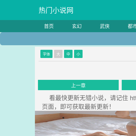
热门小说网
首页
玄幻
武侠
都
字体
大
中
小
上一章
看最快更新无错小说，请记住 http
页面，即可获取最新更新！