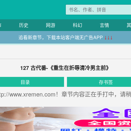
市
历史
网游
科幻
言情
追看新章节，下载本站客户端无广告APP
↓↓↓
127 古代番-《重生在折辱清冷男主前》
目录
存书签
://www.xremen.com！章节内容正在手打中