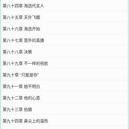
第八十四章 海选代言人
第八十五章 天外飞醋
第八十六章 海选开始
第八十七章 意外的直播
第八十八章 决赛
第八十九章 不一样的祝航
第九十章 “只能是你”
第九十一章 她不明白
第九十二章 他的心意
第九十三章 拍摄
第九十四章 鼻尖上的温热