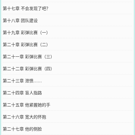
第十七章 不会发现了吧？
第十八章 团队建设
第十九章 彩弹比赛（一）
第二十章 彩弹比赛（二）
第二十一章 彩弹比赛（三）
第二十二章 彩弹比赛（四）
第二十三章 泄愤……
第二十四章 盲人指路
第二十五章 他紧握她的手
第二十六章 宽大的怀抱
第二十七章 他的侧脸