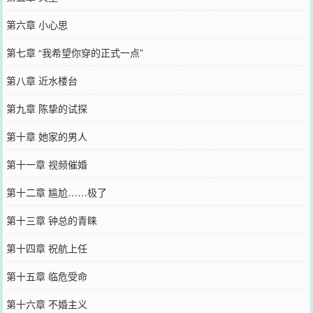
第六章 小心思
第七章 “我希望你穿的正式一点”
第八章 近水楼台
第九章 陈挚的试探
第十章 她家的男人
第十一章 视频催婚
第十二章 尴尬……极了
第十三章 钟总的青睐
第十四章 祝航上任
第十五章 临危受命
第十六章 不婚主义