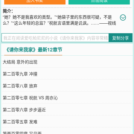
简介：
“她？她不是我喜欢的类型。”“她袋子里的东西很可疑，不是
么？”“这么年轻的总监？”祝航言语里满是讥讽。……——视线
被一只温暖的大手遮蔽，他低沉的声音在耳后响起：“阿紫，如果难
过，就别看了。”随后，祝航感觉到了掌心里渐渐升高的温度。湿湿
复制分享
的，热热的，一团团凝聚，又滑过指缝而去。——
您要是觉得《
请你来我家
》还不错的话请不要忘记向您QQ群和微博微
《请你来我家》最新12章节
信里的朋友推荐哦！
大结局 意外的出现
第二百零九章 冲撞
第二百零八章 放弃
第二百零七章 祝航 VS 周亦沁
第二百零六章 步步逼近
第二百零五章 发难
第两百零四章 又见面