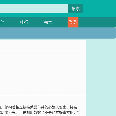
搜索
其他
排行
完本
登录
帛。她抱着相互扶持荣誉与共的心嫁入贾家，接亲
龉层出不穷。可是相府奴婢也不是这样好拿捏的，管