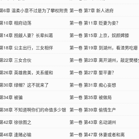
 第6章 温柔小意不过是为了攀权附贵
第一卷 第7章 新人进府
第10章 相府动荡
第一卷 第11章 贬妻为妾？
 第14章 觊觎人妻？长辈纠葛
第一卷 第15章 上京，奴颜婢膝
 第18章 公主出行，三女相伴
第一卷 第19章 到湖州，看渣男吃瘪
第22章 三女合伙
第一卷 第23章 离开湖州，敲定樊楼
 第26章 英雄救美，关系缓和
第一卷 第27章 娶平妻？
第30章 绿帽？这不就来了
第一卷 第31章 痴心妄想
第34章 被骗
第一卷 第35章 被做局
 第38章 不知道啊你们的命值多少银
第一卷 第39章 偷情生产
第42章 徐徐图之
第一卷 第43章 名动湖州
第46章 逢赌必输
第一卷 第47章 休妻或者和离