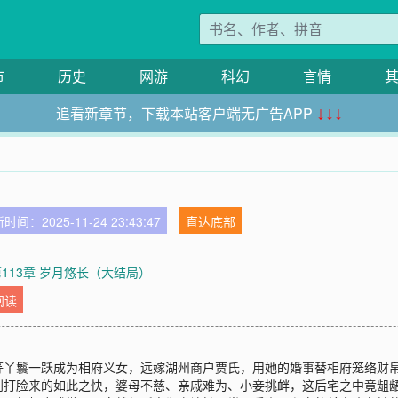
市
历史
网游
科幻
言情
追看新章节，下载本站客户端无广告APP
↓↓↓
时间：2025-11-24 23:43:47
直达底部
第113章 岁月悠长（大结局）
阅读
等丫鬟一跃成为相府义女，远嫁湖州商户贾氏，用她的婚事替相府笼络财
到打脸来的如此之快，婆母不慈、亲戚难为、小妾挑衅，这后宅之中竟龃