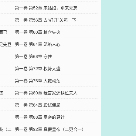
第一卷 第52章 宋姑娘，别来无恙
第一卷 第56章 去“好好”关照一下
而已
第一卷 第60章 粮仓失火
捷足先登
第一卷 第64章 笼络人心
第一卷 第68章 守住
第一卷 第72章 权势太盛
第一卷 第76章 大雍动荡
技
第一卷 第80章 我宫家还缺位夫人
第一卷 第84章 殿试僵局
第一卷 第88章 皇帝的算计
闻鼓（二
第一卷 第92章 真假皇帝（二更合一）