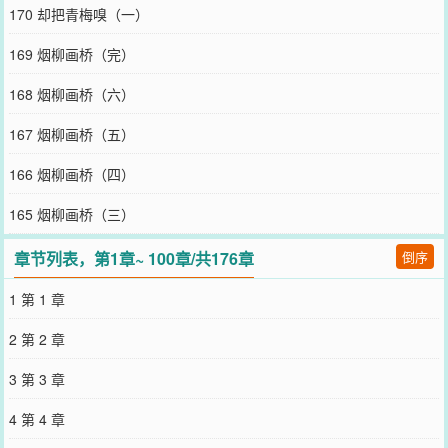
旨案，让阮氏瞬间败落，获罪抄家。暴雨日，阮琳琅跪在奉旨抄家的
170 却把青梅嗅（一）
穆攸之面前，求他替病重的父亲寻个大夫。穆攸之声音清冷：“阮小
姐，穆氏已经退亲，我们两家再无干系。”————高烧初醒的阮琳
169 烟柳画桥（完）
琅，看着一屋子老弱妇孺，眼眸坚定：“阿娘，祖母，当年曾祖能从乞
儿成为首富，我们也能。”时隔数月，当穆攸之再见阮琳琅时，她已经
168 烟柳画桥（六）
是西市有名的布头西施了。穆攸之看着神采飞扬的女子，思及从前，
胸有成竹地问：“阮小姐，若你愿意相夫教子，以前亲事便还作数。”
167 烟柳画桥（五）
阮琳琅看都不看他，她长手一指：“自然不做数。”她眉眼含笑：“我给
自己捡了个听话的夫婿，他比你得用。”在她身边，扛着十几匹布的高
166 烟柳画桥（四）
大青年冷冷瞥他一眼，又往肩上放了几匹布。————因一桩假造圣
旨案，汴京鲜衣怒马的裴小将军被同僚背叛，名声尽毁，身受重伤，
165 烟柳画桥（三）
等他再醒来时，只看到一个笑颜如花的小姑娘。她毫不客气地使唤
他：“你的命是我救的，你得替我干活，直到你还完药钱。”金陵忙忙
章节列表，第1章~ 100章/共176章
倒序
碌碌的生活养好了他一身伤，等到药钱还完那一日，她直截了当让他
走。小将军赤红着眼，咬牙切齿把她禁锢在怀中：“你欠我的，还没还
1 第 1 章
清。”
您要是觉得《
贵妃娘娘荣宠不衰
》还不错的话请不要忘记向您QQ群和
2 第 2 章
微博微信里的朋友推荐哦！
3 第 3 章
4 第 4 章