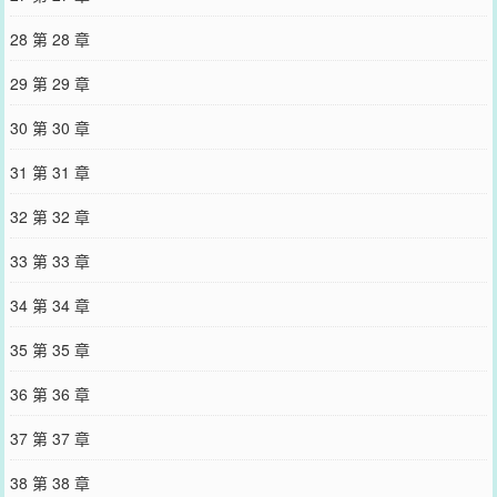
28 第 28 章
29 第 29 章
30 第 30 章
31 第 31 章
32 第 32 章
33 第 33 章
34 第 34 章
35 第 35 章
36 第 36 章
37 第 37 章
38 第 38 章