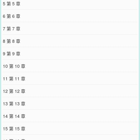
5 第 5 章
6 第 6 章
7 第 7 章
8 第 8 章
9 第 9 章
10 第 10 章
11 第 11 章
12 第 12 章
13 第 13 章
14 第 14 章
15 第 15 章