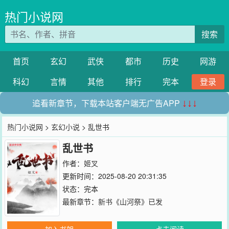
热门小说网
搜索
首页
玄幻
武侠
都市
历史
网游
科幻
言情
其他
排行
完本
登录
追看新章节，下载本站客户端无广告APP
↓↓↓
热门小说网
>
玄幻小说
> 乱世书
乱世书
作者：
姬叉
更新时间：2025-08-20 20:31:35
状态：完本
最新章节：
新书《山河祭》已发
加入书架
点击阅读