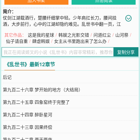
简介：
仗剑江湖载酒行，楚腰纤细掌中轻。少年肩扛长刀，腰间挂
酒，大步前行，心中的江湖却隐约难见。乱世书中翻一页，江
湖夜雨数十年。蓦然回首，已劈碎了人间。
其它作品：
这是我的星球
/
韩娱之光影交错
/
问道红尘
/
山河祭
/
您要是觉得《
乱世书
》还不错的话请不要忘记向您QQ群和微博微信里
仙子请自重
/
肆虐韩娱
/
女主从书里跑出来了怎么办
/
的朋友推荐哦！
复制分享
《乱世书》最新12章节
后记
第九百二十六章 梦开始的地方（大结局）
第九百二十五章 四象窑终于完整了
第九百二十四章 醉卧星河
第九百二十三章 因果终偿
第九百二十二章 两天两夜