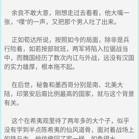
余良不敢大意，刚想走过去看看，他大嘴一
张，“噗”的一声，又把那个男人吐了出来。
正如荀达所说，按照如今的局面，除非是兵
行险着，如若按部就班，两军将陷入拉锯战当
中，而魏国经历了数次内讧与外战，远没有汉国
的实力雄厚，根本拖不起。
在后世，秘鲁和墨西哥分别是南、北美大
陆，印第安后裔比例最高的国家，就与这个背景
有关。
这个在希夷观里待了两年多的大个子，似乎
没有学到半点陈希夷的仙风道骨，面对着战场上
的铁与血，他仿佛回了家一样，如鱼得水。