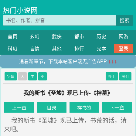
热门小说网
搜索
首页
玄幻
武侠
都市
历史
网游
科幻
言情
其他
排行
完本
登录
追看新章节，下载本站客户端无广告APP
↓↓↓
字体
大
中
小
换手
关灯
我的新书《圣墟》现已上传-《神墓》
上一章
目录
存书签
下一章
我的新书《圣墟》现已上传，书荒的话，请
来吧。