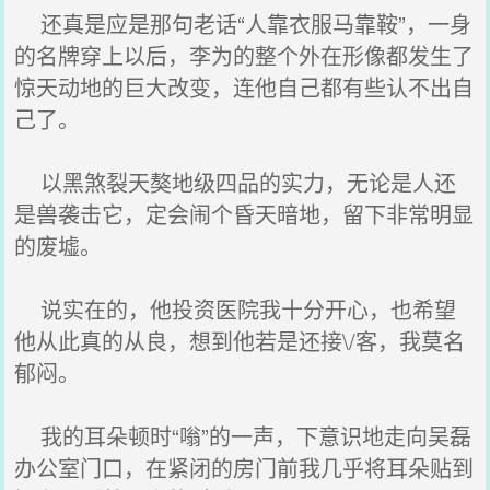
还真是应是那句老话“人靠衣服马靠鞍”，一身
的名牌穿上以后，李为的整个外在形像都发生了
惊天动地的巨大改变，连他自己都有些认不出自
己了。
以黑煞裂天獒地级四品的实力，无论是人还
是兽袭击它，定会闹个昏天暗地，留下非常明显
的废墟。
说实在的，他投资医院我十分开心，也希望
他从此真的从良，想到他若是还接\/客，我莫名
郁闷。
我的耳朵顿时“嗡”的一声，下意识地走向吴磊
办公室门口，在紧闭的房门前我几乎将耳朵贴到