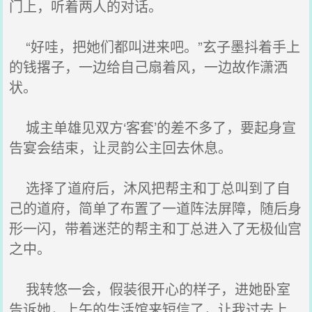
门上，听着两人的对话。
“好哇，把她们都叫进来吧。”玄子墨抖着手上
的钱撂子，一边给自己扇着风，一边故作潇洒
状。
城主单雄见双方‘客套’的差不多了，要起身宣
告宴会结束，让灵韵公主回去休息。
选择了道府后，沐风把帮主和丁总叫到了自
己的道府，简单了布置了一道阵法屏障，随后身
形一闪，带着迷茫的帮主和丁总进入了无极仙宫
之中。
我转悠一会，假装很开心的样子，进她卧室
告诉她，上午的生活馆来短信了，让我过去上